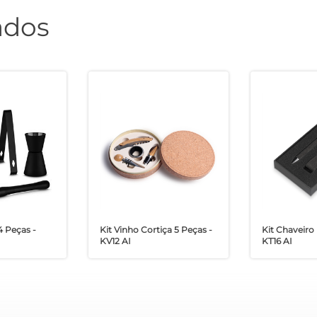
ados
4 Peças -
Kit Vinho Cortiça 5 Peças -
Kit Chaveiro
KV12 AI
KT16 AI