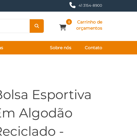
41 3154-8900
Carrinho de
0
orçamentos
as
Sobre nós
Contato
olsa Esportiva
Em Algodão
eciclado -