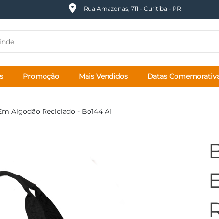
Rua Amazonas, 711 - Curitiba - PR
s
Promoção
Mais Vendidos
Datas Comemorativ
Em Algodão Reciclado - Bo144 Ai
B
R