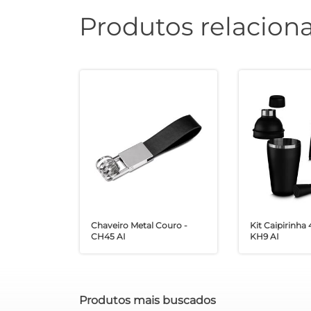
Produtos relacion
Chaveiro Metal Couro -
Kit Caipirinha 
CH45 AI
KH9 AI
Produtos mais buscados