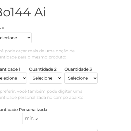
Bo144 Ai
 *
cê pode orçar mais de uma opção de
antidade para o mesmo produto:
antidade 1
Quantidade 2
Quantidade 3
 preferir, você também pode digitar uma
antidade personalizada no campo abaixo:
antidade Personalizada
mín. 5