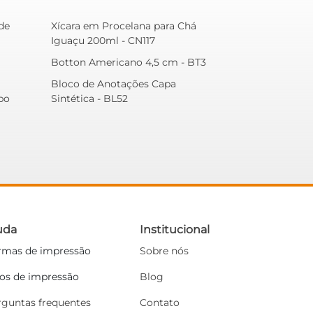
de
Xícara em Procelana para Chá
Iguaçu 200ml - CN117
Botton Americano 4,5 cm - BT3
Bloco de Anotações Capa
bo
Sintética - BL52
uda
Institucional
rmas de impressão
Sobre nós
pos de impressão
Blog
rguntas frequentes
Contato