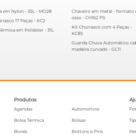
a em Nylon - 35L - MO28
Chaveiro em metal - formato 
osso - CH162 PS
urrasco 17 Peças - KC2
Kit Churrasco com 4 Peças -
Térmica em Poliéster - 31L
KC85
Guarda-Chuva Automático ca
madeira curvado - GC11
Produtos
Aj
Agendas
Automotivos
Fo
Bolsa Térmica
Bolsas
Ti
Bonés
Bottons e Pins
Pe