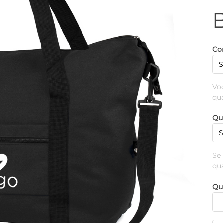
Cor
Vo
qu
Qu
Se
qu
Qu