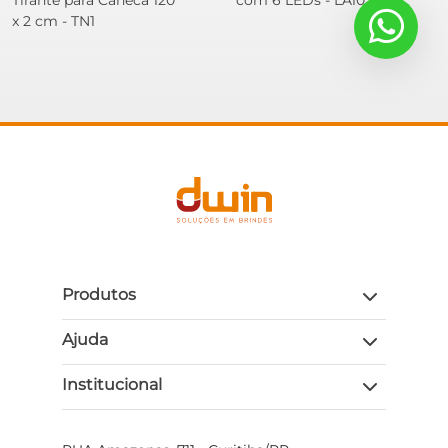
Tirante para Caneca 120
com 6 LEDs - LA10 PS
x 2 cm - TN1
Produtos
Ajuda
Institucional