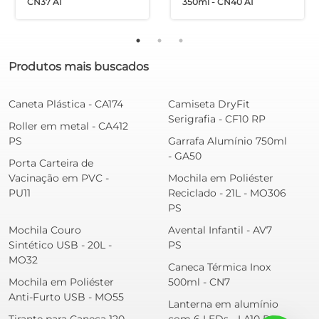
CN37 AI
350ml - CN40 AI
Produtos mais buscados
Caneta Plástica - CA174
Camiseta DryFit
Serigrafia - CF10 RP
Roller em metal - CA412
PS
Garrafa Alumínio 750ml
- GA50
Porta Carteira de
Vacinação em PVC -
Mochila em Poliéster
PU11
Reciclado - 21L - MO306
PS
Mochila Couro
Avental Infantil - AV7
Sintético USB - 20L -
PS
MO32
Caneca Térmica Inox
Mochila em Poliéster
500ml - CN7
Anti-Furto USB - MO55
Lanterna em alumínio