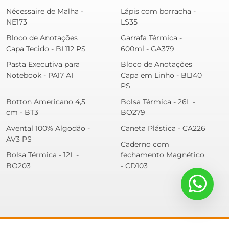
Nécessaire de Malha -
Lápis com borracha -
NE173
LS35
Bloco de Anotações
Garrafa Térmica -
Capa Tecido - BL112 PS
600ml - GA379
Pasta Executiva para
Bloco de Anotações
Notebook - PA17 AI
Capa em Linho - BL140
PS
Botton Americano 4,5
Bolsa Térmica - 26L -
cm - BT3
BO279
Avental 100% Algodão -
Caneta Plástica - CA226
AV3 PS
Caderno com
Bolsa Térmica - 12L -
fechamento Magnético
BO203
- CD103