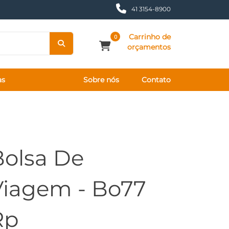
41 3154-8900
Carrinho de
0
orçamentos
as
Sobre nós
Contato
Bolsa De
Viagem - Bo77
Rp