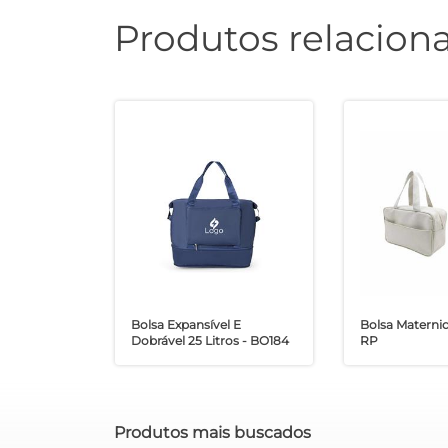
Produtos relacion
Bolsa Expansível E
Bolsa Materni
Dobrável 25 Litros - BO184
RP
Produtos mais buscados