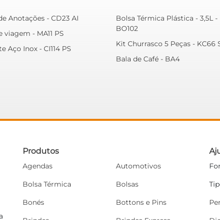
de Anotações - CD23 AI
Bolsa Térmica Plástica - 3,5L -
BO102
e viagem - MA11 PS
Kit Churrasco 5 Peças - KC66
e Aço Inox - CI114 PS
Bala de Café - BA4
Produtos
Aj
Agendas
Automotivos
Fo
Bolsa Térmica
Bolsas
Ti
Bonés
Bottons e Pins
Pe
a