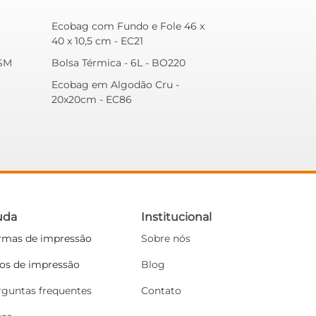
Ecobag com Fundo e Fole 46 x
40 x 10,5 cm - EC21
 SM
Bolsa Térmica - 6L - BO220
Ecobag em Algodão Cru -
20x20cm - EC86
uda
Institucional
rmas de impressão
Sobre nós
pos de impressão
Blog
rguntas frequentes
Contato