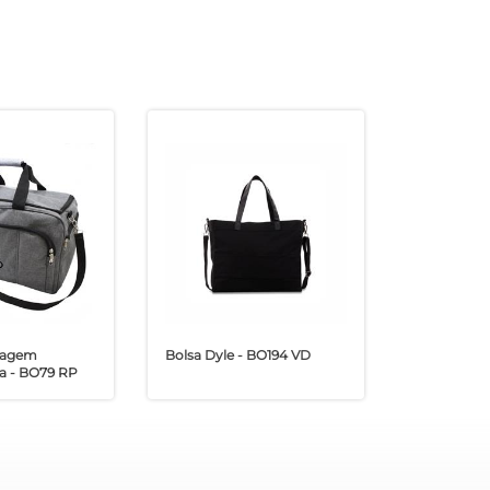
Viagem
Bolsa Dyle - BO194 VD
da - BO79 RP