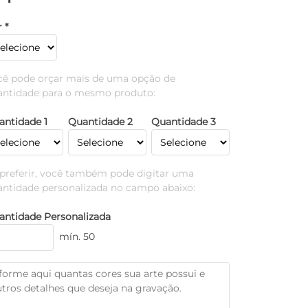
 *
cê pode orçar mais de uma opção de
antidade para o mesmo produto:
antidade 1
Quantidade 2
Quantidade 3
 preferir, você também pode digitar uma
antidade personalizada no campo abaixo:
antidade Personalizada
mín. 50