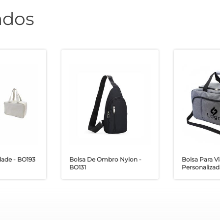
ados
dade - BO193
Bolsa De Ombro Nylon -
Bolsa Para 
BO131
Personaliza