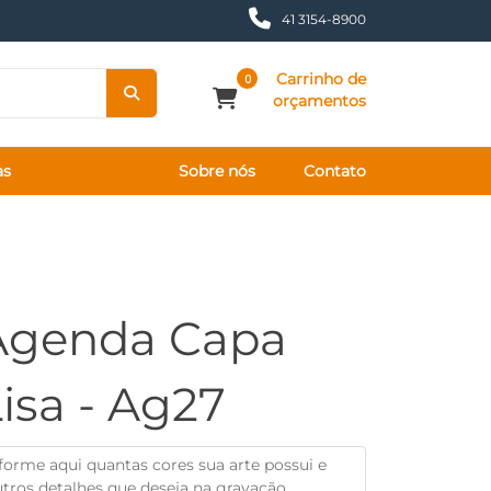
41 3154-8900
Carrinho de
0
orçamentos
as
Sobre nós
Contato
Agenda Capa
isa - Ag27