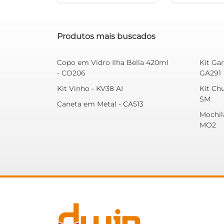
Produtos mais buscados
Copo em Vidro Ilha Bella 420ml
Kit Ga
- CO206
GA291
Kit Vinho - KV38 AI
Kit Chu
SM
Caneta em Metal - CA513
Mochil
MO2