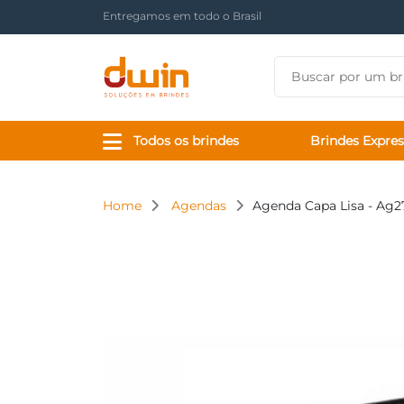
Há mais de 17 anos tornando sua marca presente
Todos os brindes
Brindes Expres
Home
Agendas
Agenda Capa Lisa - Ag2