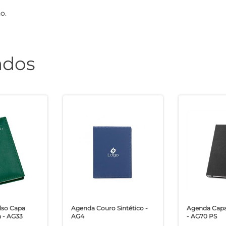
o.
ados
lso Capa
Agenda Couro Sintético -
Agenda Capa
a - AG33
AG4
- AG70 PS