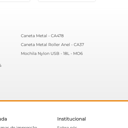
Caneta Metal - CA478
Caneta Metal Roller Anel - CA37
Mochila Nylon USB - 18L - MO6
4
uda
Institucional
rmas de impressão
Sobre nós