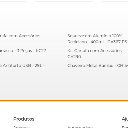
rrafa com Acessórios -
Squeeze em Alumínio 100%
Reciclado - 400ml - GA367 PS
rrasco - 3 Peças - KC27
Kit Garrafa com Acessórios -
GA290
a Antifurto USB - 29L -
Chaveiro Metal Bambu - CH15
Produtos
Aj
Agendas
Automotivos
Fo