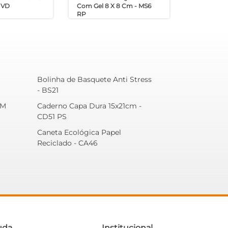
1 VD
Com Gel 8 X 8 Cm - MS6
RP
Bolinha de Basquete Anti Stress
- BS21
SM
Caderno Capa Dura 15x21cm -
CD51 PS
Caneta Ecológica Papel
Reciclado - CA46
uda
Institucional