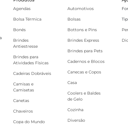
Agendas
Automotivos
Fo
Bolsa Térmica
Bolsas
Ti
Bonés
Bottons e Pins
Pe
a
Brindes
Brindes Express
Di
Antiestresse
Brindes para Pets
Brindes para
Cadernos e Blocos
Atividades Físicas
Canecas e Copos
Cadeiras Dobráveis
Casa
Camisas e
Camisetas
Coolers e Baldes
de Gelo
Canetas
Cozinha
Chaveiros
Diversão
Copa do Mundo