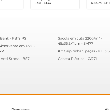
- 4x1 - ET43
X 8 Cm - SH
Bank - PB19 PS
Sacola em Juta 220g/m² -
45x35,5x11cm - SA177
Absorvente em PVC -
RP
Kit Caipirinha 5 peças - KH13 
 Anti Stress - BS7
Caneta Plástica - CA171
Produtos
Aj