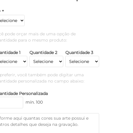
 *
cê pode orçar mais de uma opção de
antidade para o mesmo produto:
antidade 1
Quantidade 2
Quantidade 3
 preferir, você também pode digitar uma
antidade personalizada no campo abaixo:
antidade Personalizada
mín. 100