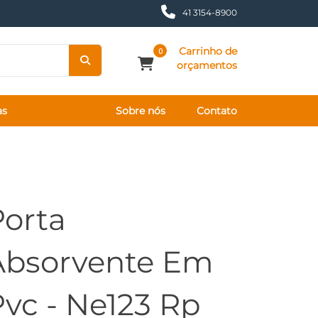
41 3154-8900
Carrinho de
0
orçamentos
as
Sobre nós
Contato
Porta
Absorvente Em
vc - Ne123 Rp