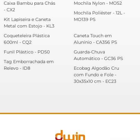
Caixa Bambu para Chás
Mochila Nylon - MO52
- CX2
Mochila Poliéster - 12L -
Kit Lapiseira e Caneta
MO139 PS
Metal com Estojo - KL3
Coqueteleira Plástica
Caneta Touch em
600ml - CQ2
Alunínio - CA356 PS
Funil Plástico - PD50
Guarda-Chuva
Automático - GC36 PS
Tag Emborrachada em
Relevo - ID8
Ecobag Algodão Cru
com Fundo e Fole -
30x35x10 cm - EC23