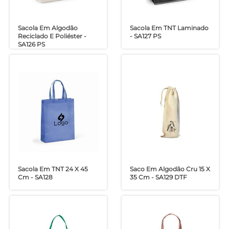
Sacola Em Algodão
Sacola Em TNT Laminado
Reciclado E Poliéster -
- SA127 PS
SA126 PS
Sacola Em TNT 24 X 45
Saco Em Algodão Cru 15 X
Cm - SA128
35 Cm - SA129 DTF