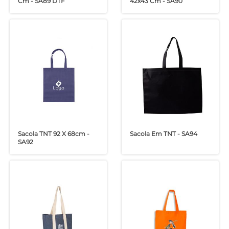
Cm - SA89 DTF
42x43 Cm - SA90
Sacola TNT 92 X 68cm -
Sacola Em TNT - SA94
SA92