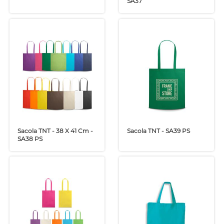
SA37
Sacola TNT - 38 X 41 Cm -
Sacola TNT - SA39 PS
SA38 PS