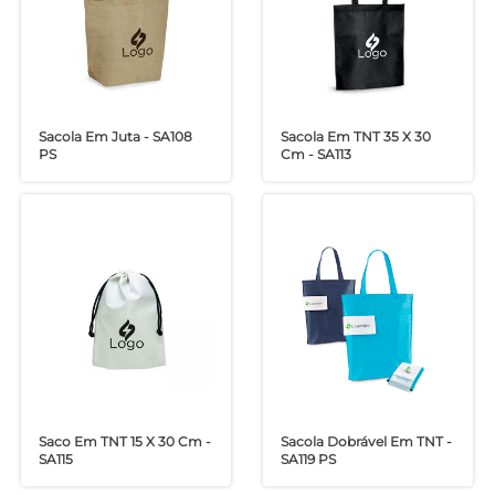
Sacola Em Juta - SA108
Sacola Em TNT 35 X 30
PS
Cm - SA113
Saco Em TNT 15 X 30 Cm -
Sacola Dobrável Em TNT -
SA115
SA119 PS