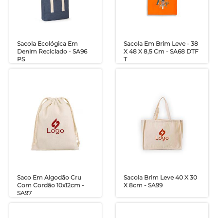
Sacola Ecológica Em
Sacola Em Brim Leve - 38
Denim Reciclado - SA96
X 48 X 8,5 Cm - SA68 DTF
PS
T
Saco Em Algodão Cru
Sacola Brim Leve 40 X 30
Com Cordão 10x12cm -
X 8cm - SA99
SA97