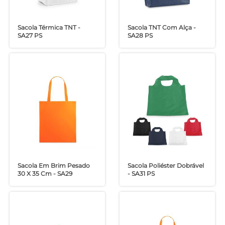
Sacola Térmica TNT -
Sacola TNT Com Alça -
SA27 PS
SA28 PS
Sacola Em Brim Pesado
Sacola Poliéster Dobrável
30 X 35 Cm - SA29
- SA31 PS