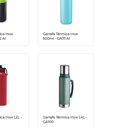
ica Inox
Garrafa Térmica Inox
2 AI
500ml - GA111 AI
ca Inox 1,2L -
Garrafa Térmica Inox 1,4L -
GA100