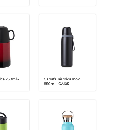
ica 250ml -
Garrafa Térmica Inox
850ml - GA105