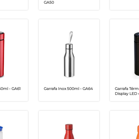
GA50
50ml - GA61
Garrafa Inox 500ml - GA64
Garrafa Térm
Display LED