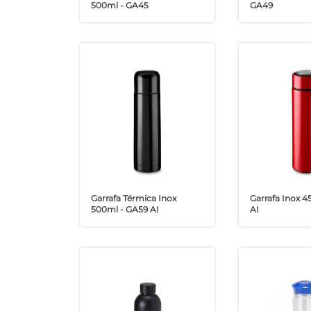
500ml - GA45
GA49
Garrafa Térmica Inox
Garrafa Inox 4
500ml - GA59 AI
AI