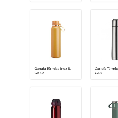
Garrafa Térmica Inox 1L -
Garrafa Térmica
GA103
GA8