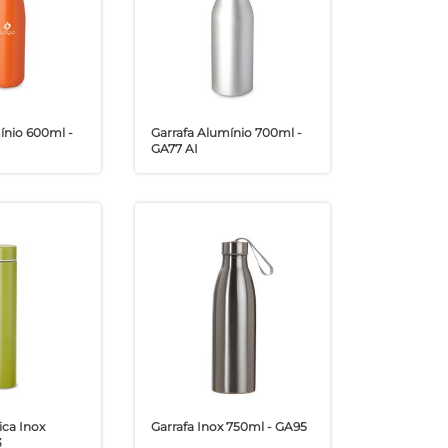
ínio 600ml -
Garrafa Alumínio 700ml -
GA77 AI
ica Inox
Garrafa Inox 750ml - GA95
3