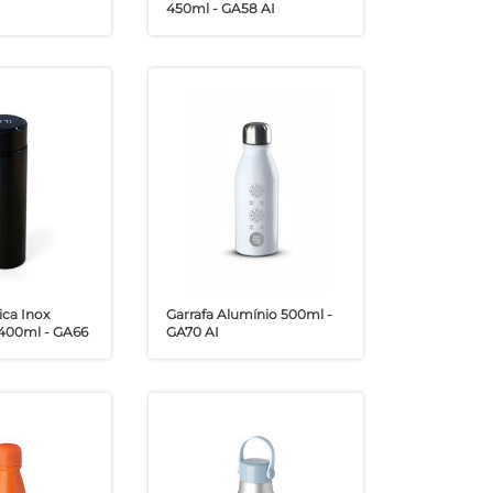
450ml - GA58 AI
ica Inox
Garrafa Alumínio 500ml -
 400ml - GA66
GA70 AI