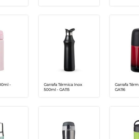
00ml -
Garrafa Térmica Inox
Garrafa Térm
500ml - GA115
GA116