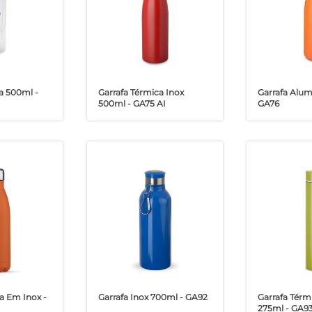
ca 500ml -
Garrafa Térmica Inox
Garrafa Alum
500ml - GA75 AI
GA76
a Em Inox -
Garrafa Inox 700ml - GA92
Garrafa Térm
275ml - GA9