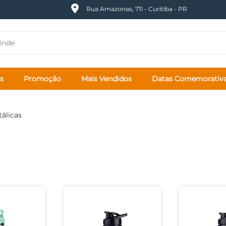
Rua Amazonas, 711 - Curitiba - PR
s
Promoção
Mais Vendidos
Datas Comemorativ
tálicas