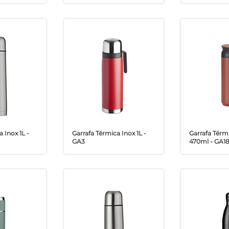
 Inox 1L -
Garrafa Térmica Inox 1L -
Garrafa Térm
GA3
470ml - GA1