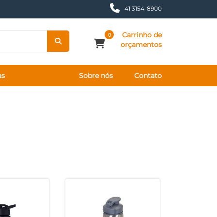
41 3154-8900
Carrinho de
0
orçamentos
as
Sobre nós
Contato