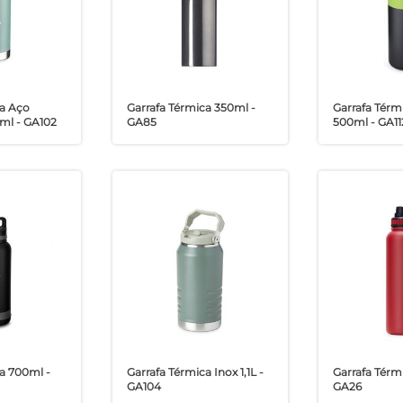
ca Aço
Garrafa Térmica 350ml -
Garrafa Térm
ml - GA102
GA85
500ml - GA11
a 700ml -
Garrafa Térmica Inox 1,1L -
Garrafa Térmi
GA104
GA26