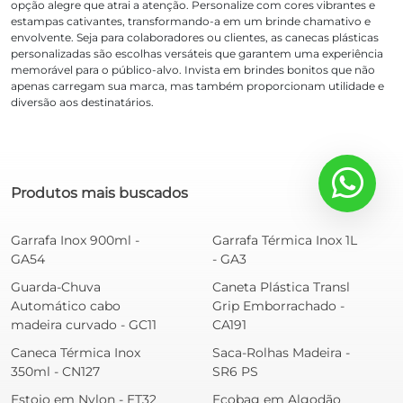
opção alegre que atrai a atenção. Personalize com cores vibrantes e
estampas cativantes, transformando-a em um brinde chamativo e
envolvente. Seja para colaboradores ou clientes, as canecas plásticas
personalizadas são escolhas versáteis que garantem uma experiência
memorável para o público-alvo. Invista em brindes bonitos que não
apenas carregam sua marca, mas também proporcionam utilidade e
diversão aos destinatários.
Produtos mais buscados
Garrafa Inox 900ml -
Garrafa Térmica Inox 1L
GA54
- GA3
Guarda-Chuva
Caneta Plástica Transl
Automático cabo
Grip Emborrachado -
madeira curvado - GC11
CA191
Caneca Térmica Inox
Saca-Rolhas Madeira -
350ml - CN127
SR6 PS
Estojo em Nylon - ET32
Ecobag em Algodão