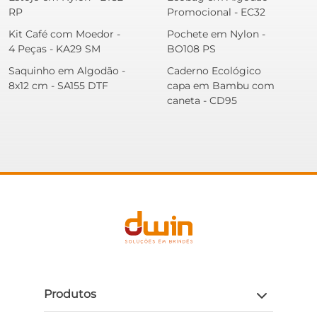
RP
Promocional - EC32
Kit Café com Moedor -
Pochete em Nylon -
4 Peças - KA29 SM
BO108 PS
Saquinho em Algodão -
Caderno Ecológico
8x12 cm - SA155 DTF
capa em Bambu com
caneta - CD95
Produtos