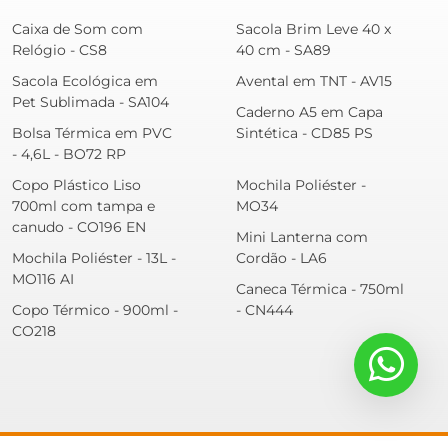
Caixa de Som com
Sacola Brim Leve 40 x
Relógio - CS8
40 cm - SA89
Sacola Ecológica em
Avental em TNT - AV15
Pet Sublimada - SA104
Caderno A5 em Capa
Bolsa Térmica em PVC
Sintética - CD85 PS
- 4,6L - BO72 RP
Copo Plástico Liso
Mochila Poliéster -
700ml com tampa e
MO34
canudo - CO196 EN
Mini Lanterna com
Mochila Poliéster - 13L -
Cordão - LA6
MO116 AI
Caneca Térmica - 750ml
Copo Térmico - 900ml -
- CN444
CO218