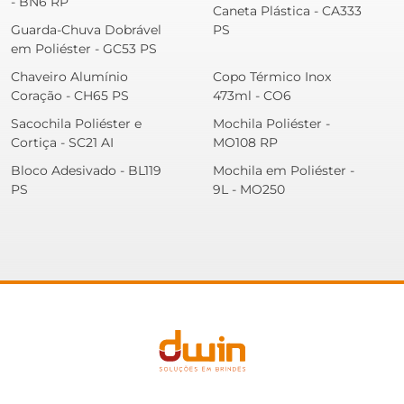
- BN6 RP
Caneta Plástica - CA333
Guarda-Chuva Dobrável
PS
em Poliéster - GC53 PS
Chaveiro Alumínio
Copo Térmico Inox
Coração - CH65 PS
473ml - CO6
Sacochila Poliéster e
Mochila Poliéster -
Cortiça - SC21 AI
MO108 RP
Bloco Adesivado - BL119
Mochila em Poliéster -
PS
9L - MO250