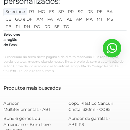
personalizados:
Selecione
RJ
MG
ES
SP
PR
SC
RS
PE
BA
CE
GO e DF
AM
PA
AC
AL
AP
MA
MT
MS
PB
PI
RN
RO
RR
SE
TO
Selecione
a região
do Brasil
O conteúdo do texto desta página é de direito reservado. Sua reprodução,
parcial ou total, mesmo citando nossos links, é proibida sem a autorização do
autor. Crime de violação de direito autoral  artigo 184 do Código Penal  Lei
9610/98 - Lei de direitos autorais.
Produtos mais buscados
Abridor
Copo Plástico Cancun
Multiferramentas - AB1
Cristal 320ml - CO85
Boné 6 gomos ou
Abridor de garrafas -
Americano - Brim Leve
AB11 PS