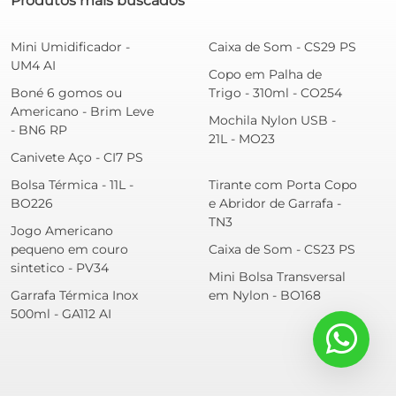
Produtos mais buscados
Mini Umidificador -
Caixa de Som - CS29 PS
UM4 AI
Copo em Palha de
Boné 6 gomos ou
Trigo - 310ml - CO254
Americano - Brim Leve
Mochila Nylon USB -
- BN6 RP
21L - MO23
Canivete Aço - CI7 PS
Bolsa Térmica - 11L -
Tirante com Porta Copo
BO226
e Abridor de Garrafa -
TN3
Jogo Americano
pequeno em couro
Caixa de Som - CS23 PS
sintetico - PV34
Mini Bolsa Transversal
Garrafa Térmica Inox
em Nylon - BO168
500ml - GA112 AI